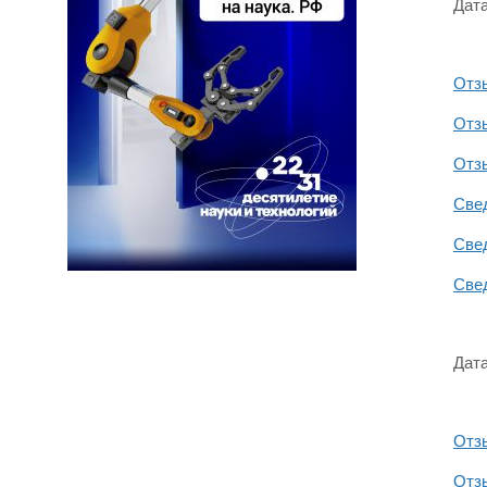
Дата
Отз
Отзы
Отз
Све
Све
Све
Дата
Отзы
Отз