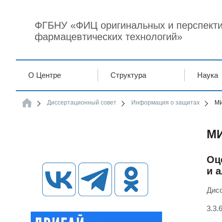
ФГБНУ «ФИЦ оригинальных и перспекти
фармацевтических технологий»
О Центре
Структура
Наука
ФГБНУ
Диссертационный совет
Информация о защитах
М
ФГБНУ
"ФИЦ
оригинальных
и
М
перспективных
биомедицинских
и
фармацевтических
Оц
технологий"
и 
Дисс
3.3.