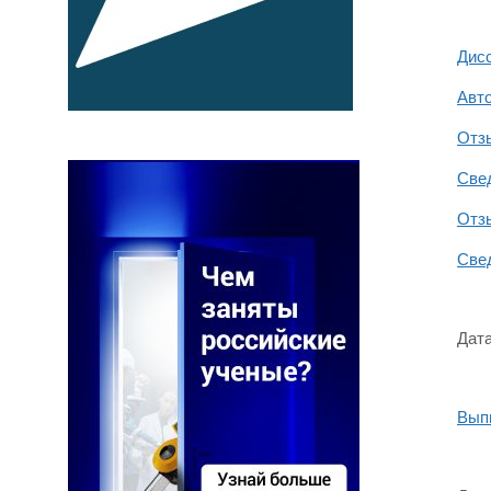
Дис
Авт
Отз
Свед
Отзы
Свед
Дата
Выпи