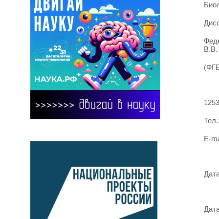
Биол
Дисс
Фед
В.В.
(ФГ
1253
Тел.
E-ma
Дата
Дата