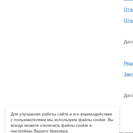
Отзы
Отз
Дата
Реше
Зак
Дата
Для улучшения работы сайта и его взаимодействия
с пользователями мы используем файлы cookie. Вы
всегда можете отключить файлы cookie в
настройках Вашего браузера.
Минобрнауки России
Российская ака