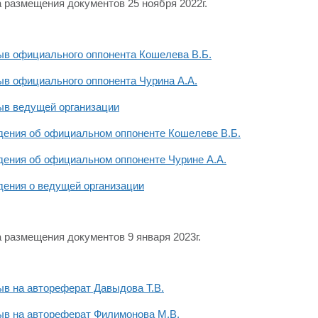
 размещения документов 25 ноября 2022г.
ыв официального оппонента Кошелева В.Б.
в официального оппонента Чурина А.А.
ыв ведущей организации
дения об официальном оппоненте Кошелеве В.Б.
дения об официальном оппоненте Чурине А.А.
дения о ведущей организации
 размещения документов 9 января 2023г.
в на автореферат Давыдова Т.В.
ыв на автореферат Филимонова М.В.