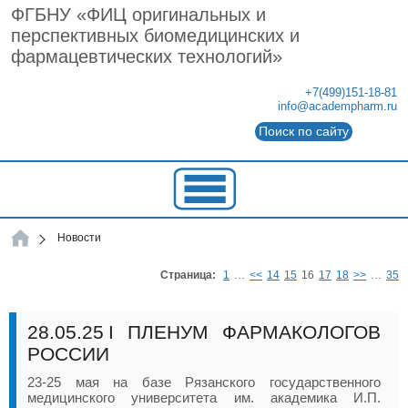
ФГБНУ «ФИЦ оригинальных и
перспективных биомедицинских и
фармацевтических технологий»
+7(499)151-18-81
info@academpharm.ru
Поиск по сайту
ФГБНУ
Новости
ФГБНУ
"ФИЦ
оригинальных
Страница:
1
…
<<
14
15
16
17
18
>>
…
35
и
перспективных
биомедицинских
и
28.05.25
I ПЛЕНУМ ФАРМАКОЛОГОВ
фармацевтических
РОССИИ
технологий"
23-25 мая на базе Рязанского государственного
медицинского университета им. академика И.П.