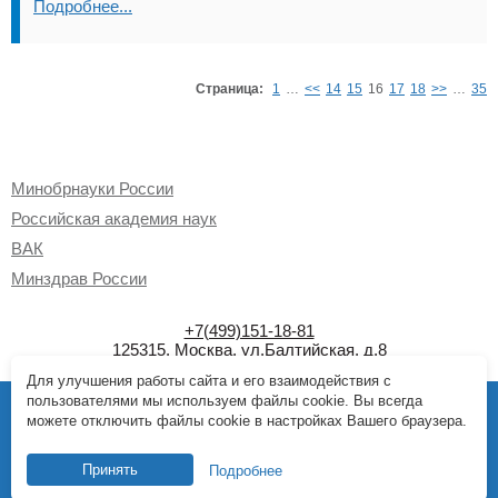
Подробнее...
Страница:
1
…
<<
14
15
16
17
18
>>
…
35
Минобрнауки России
Российская академия наук
ВАК
Минздрав России
+7(499)151-18-81
125315, Москва,
ул.Балтийская, д.8
Для улучшения работы сайта и его взаимодействия с
пользователями мы используем файлы cookie. Вы всегда
Создание сайта
можете отключить файлы cookie в настройках Вашего браузера.
Управление сайтом
© Все права защищены. 
Противодействие коррупции
Принять
Подробнее
Противодействие терроризму