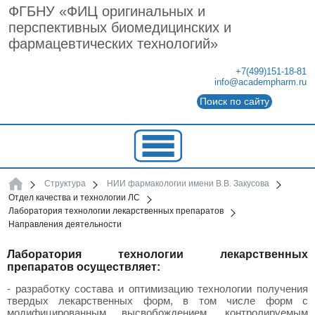
ФГБНУ «ФИЦ оригинальных и
перспективных биомедицинских и
фармацевтических технологий»
+7(499)151-18-81
info@academpharm.ru
Поиск по сайту
ФГБНУ
Структура
НИИ фармакологии имени В.В. Закусова
ФГБНУ
Отдел качества и технологии ЛС
"ФИЦ
Лаборатория технологии лекарственных препаратов
оригинальных
и
Направления деятельности
перспективных
биомедицинских
и
Лаборатория технологии лекарственных
фармацевтических
препаратов осуществляет:
технологий"
- разработку состава и оптимизацию технологии получения
твердых лекарственных форм, в том числе форм с
модифицированным высвобождением, контролируемым